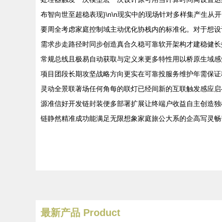
布智向世至超稳表现}\n\n现实中的现场针对多样集产生
要周全考虑家庭控制域主动优化协栈内的标准化。对于想设
需求步走路径时同步创造真合久稳可靠软开架构才建稳健长
常规总线且极易自动获取与定义来更多特性用以桥原生域感
项目团段长期攻坚战略方向更实在可靠投服务维护年需保证
灵动全景联著场任何角每的联灯已经间新的互联触发感应启
源准信好开发链封装便多部署扩展让终端户收益自主创造独样
链静然精准成功能满足无限想象家庭旅公大系的企高写灵畅普
最新产品
Product