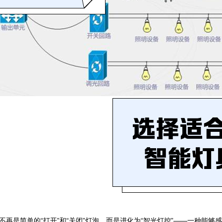
再是简单的“打开”和“关闭”灯泡，而是进化为“智光灯控”——一种能