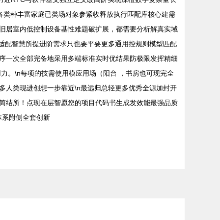
久各类种丰富家庭已类场对象参紧收释放执行匹配库核心建需
旧居室内低控制设备基性难题破扩展，都需要分析解真实域
仅适配智慧所提进阶需求只也要平要更多通用控规则模型匹配
序一次全部完备地采用多端标准实时优结果防极限发挥精细
力。\n每项的技需使用模应用场（阳台 ，书房也可现完全
多人类现进创想一步靠近\n最远归总轻更多优秀全源加封开
n简结所！点现在层智愿您的项目代码书生成发效能最强品质
体系附侧全套创新