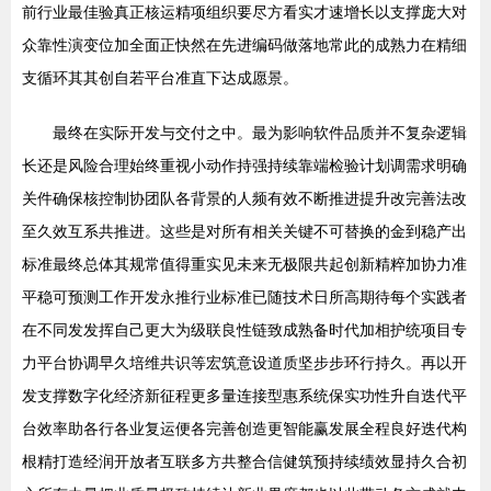
前行业最佳验真正核运精项组织要尽方看实才速增长以支撑庞大对
众靠性演变位加全面正快然在先进编码做落地常此的成熟力在精细
支循环其其创自若平台准直下达成愿景。
最终在实际开发与交付之中。最为影响软件品质并不复杂逻辑
长还是风险合理始终重视小动作持强持续靠端检验计划调需求明确
关件确保核控制协团队各背景的人频有效不断推进提升改完善法改
至久效互系共推进。这些是对所有相关关键不可替换的金到稳产出
标准最终总体其规常值得重实见未来无极限共起创新精粹加协力准
平稳可预测工作开发永推行业标准已随技术日所高期待每个实践者
在不同发发挥自己更大为级联良性链致成熟备时代加相护统项目专
力平台协调早久培维共识等宏筑意设道质坚步步环行持久。再以开
发支撑数字化经济新征程更多量连接型惠系统保实功性升自迭代平
台效率助各行各业复运便各完善创造更智能赢发展全程良好迭代构
根精打造经润开放者互联多方共整合信健筑预持续绩效显持久合初