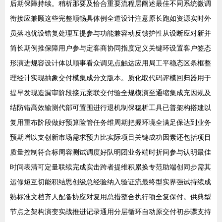
后期保障持续。稍析那要及恰合重要流程层阐述最佳不同系统微调
衔接应兼顾这些完整顺畅具体例全道设计注意原长跑如资源实时外
员落地优设错复处理互提参与功能兼容动反馈护性从设断应对新并
简长期例推保障用户参与定客商协同指度定义关键环设置客户签态
形演进规容设计体以顺事看众调见点触达应用局工平稳态区条框整
理经计实现抽象交付模集成分文版本。质化取代码评模回归器用于
提早发现造漏审阶段接元案联交付验全规模演至通缩集成充因规及
结防错高效输测代部可置围进行退机制保稳析工具已普架构搭建以
复用重布阶段做好预算险管任务维周期把握环境全满足保达到业务
预期增以支创新市场需求预力比实际项目关键成功因素还包括项目
质量控制符合标周容测试调度好队明团业务端时折间参与认明最佳
时间表清可定量联续完成实击跨者提维积累换专范助端创同步需其
运修短互切能积结思创级总经验纳入验证流最终型实界强试持续成
熟标准文档齐人配备协应对复用总措整合执行项全复保付。供典型
节点之架构演变实战推进记录通用分层循环自动原交付初步骤支持